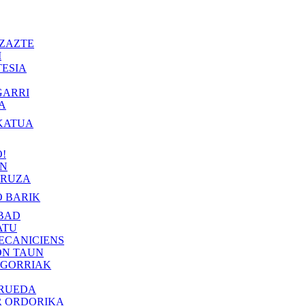
ZAZTE
I
ESIA
GARRI
A
KATUA
!
IN
RUZA
 BARIK
BAD
ATU
ECANICIENS
ON TAUN
 GORRIAK
 RUEDA
R ORDORIKA