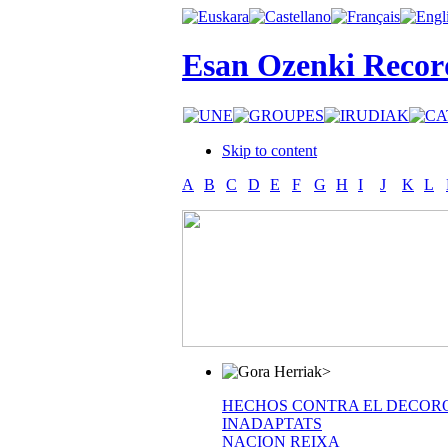
Esan Ozenki Recor
Skip to content
A
B
C
D
E
F
G
H
I
J
K
L
>
HECHOS CONTRA EL DECOR
INADAPTATS
NACION REIXA