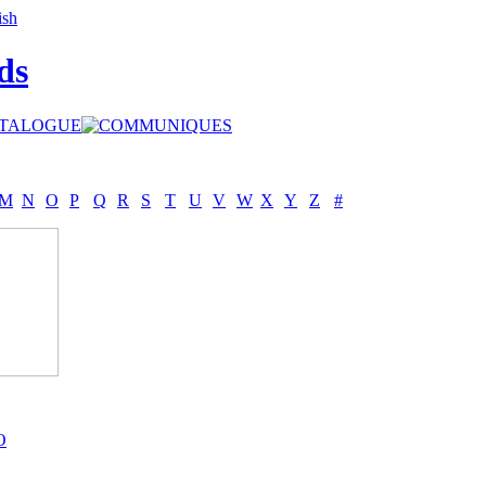
ds
M
N
O
P
Q
R
S
T
U
V
W
X
Y
Z
#
O