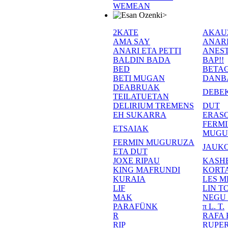
WEMEAN
>
2KATE
AKAU
AMA SAY
ANAR
ANARI ETA PETTI
ANEST
BALDIN BADA
BAP!!
BED
BETA
BETI MUGAN
DANB
DEABRUAK
DEBE
TEILATUETAN
DELIRIUM TREMENS
DUT
EH SUKARRA
ERASO
FERM
ETSAIAK
MUGU
FERMIN MUGURUZA
JAUKO
ETA DUT
JOXE RIPAU
KASH
KING MAFRUNDI
KORT
KURAIA
LES M
LIF
LIN T
MAK
NEGU
PARAFÜNK
π L. T.
R
RAFA
RIP
RUPE