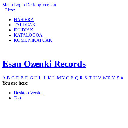
Menu
Login
Desktop Version
Close
HASIERA
TALDEAK
IRUDIAK
KATALOGOA
KOMUNIKATUAK
Esan Ozenki Records
A
B
C
D
E
F
G
H
I
J
K
L
M
N
O
P
Q
R
S
T
U
V
W
X
Y
Z
#
You are here:
Desktop Version
Top