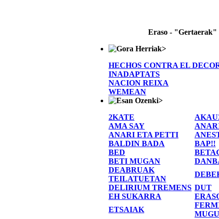
Eraso - "Gertaerak"
>
HECHOS CONTRA EL DECO
INADAPTATS
NACION REIXA
WEMEAN
>
2KATE
AKAU
AMA SAY
ANAR
ANARI ETA PETTI
ANES
BALDIN BADA
BAP!!
BED
BETA
BETI MUGAN
DANB
DEABRUAK
DEBE
TEILATUETAN
DELIRIUM TREMENS
DUT
EH SUKARRA
ERAS
FERM
ETSAIAK
MUGU