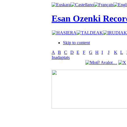
Esan Ozenki Recor
Skip to content
A
B
C
D
E
F
G
H
I
J
K
L
Inadaptats