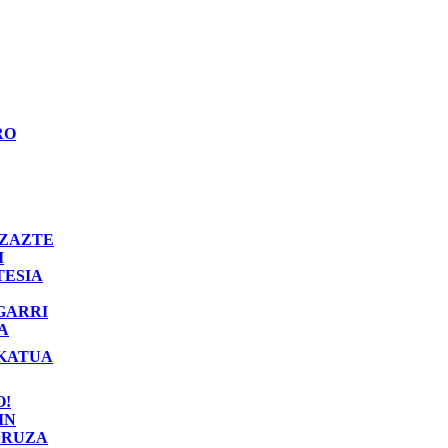
RO
ZAZTE
I
TESIA
GARRI
A
KATUA
O!
IN
RUZA