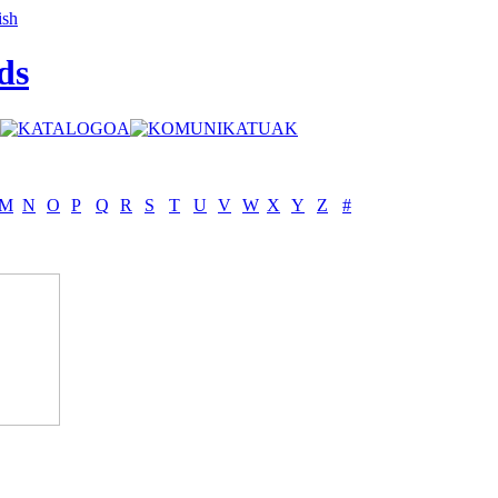
ds
M
N
O
P
Q
R
S
T
U
V
W
X
Y
Z
#