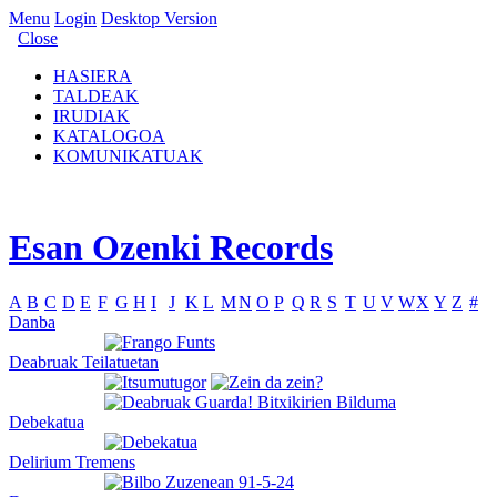
Menu
Login
Desktop Version
Close
HASIERA
TALDEAK
IRUDIAK
KATALOGOA
KOMUNIKATUAK
Esan Ozenki Records
A
B
C
D
E
F
G
H
I
J
K
L
M
N
O
P
Q
R
S
T
U
V
W
X
Y
Z
#
Danba
Deabruak Teilatuetan
Debekatua
Delirium Tremens