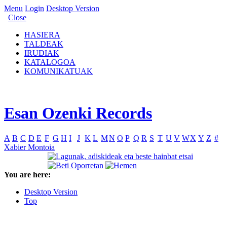
Menu
Login
Desktop Version
Close
HASIERA
TALDEAK
IRUDIAK
KATALOGOA
KOMUNIKATUAK
Esan Ozenki Records
A
B
C
D
E
F
G
H
I
J
K
L
M
N
O
P
Q
R
S
T
U
V
W
X
Y
Z
#
Xabier Montoia
You are here:
Desktop Version
Top