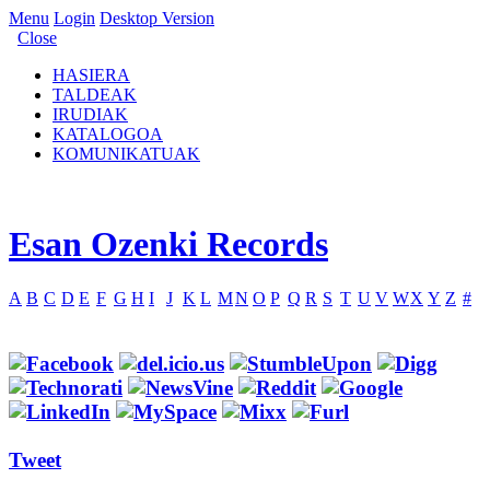
Menu
Login
Desktop Version
Close
HASIERA
TALDEAK
IRUDIAK
KATALOGOA
KOMUNIKATUAK
Esan Ozenki Records
A
B
C
D
E
F
G
H
I
J
K
L
M
N
O
P
Q
R
S
T
U
V
W
X
Y
Z
#
Tweet