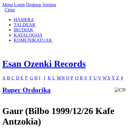
Menu
Login
Desktop Version
Close
HASIERA
TALDEAK
IRUDIAK
KATALOGOA
KOMUNIKATUAK
Esan Ozenki Records
A
B
C
D
E
F
G
H
I
J
K
L
M
N
O
P
Q
R
S
T
U
V
W
X
Y
Z
#
Ruper Ordorika
Gaur (Bilbo 1999/12/26 Kafe
Antzokia)