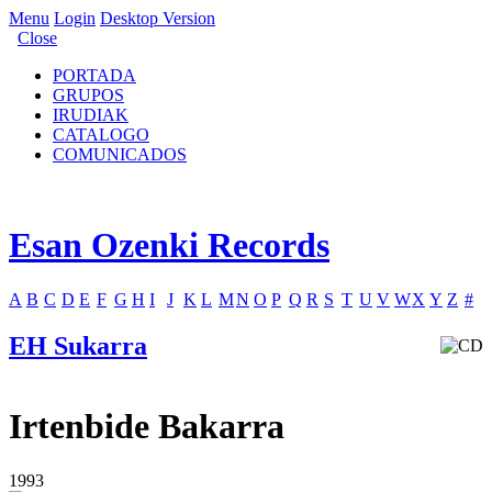
Menu
Login
Desktop Version
Close
PORTADA
GRUPOS
IRUDIAK
CATALOGO
COMUNICADOS
Esan Ozenki Records
A
B
C
D
E
F
G
H
I
J
K
L
M
N
O
P
Q
R
S
T
U
V
W
X
Y
Z
#
EH Sukarra
Irtenbide Bakarra
1993