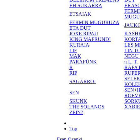
EH SUKARRA
ERASO
FERM
ETSAIAK
MUGU
FERMIN MUGURUZA
JAUKO
ETA DUT
JOXE RIPAU
KASH
KING MAFRUNDI
KORT
KURAIA
LES M
LIF
LIN T
MAK
NEGU
PARAFÜNK
π L. T.
R
RAFA
RIP
RUPE
SELE
SAGARROI
KOLE
SEN+
SEN
ROEV
SKUNK
SORK
THE SOLANOS
XABI
ZEIN?
Top
Esan Ozenki