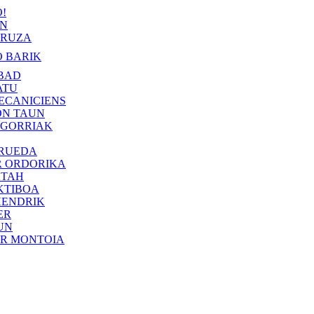
!
IN
RUZA
 BARIK
BAD
ATU
ECANICIENS
ON TAUN
 GORRIAK
 RUEDA
R ORDORIKA
KTAH
KTIBOA
HENDRIK
ER
UN
ER MONTOIA