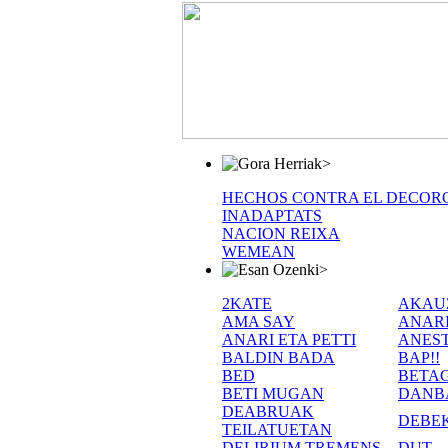
>
HECHOS CONTRA EL DECOR
INADAPTATS
NACION REIXA
WEMEAN
>
2KATE
AKAU
AMA SAY
ANAR
ANARI ETA PETTI
ANEST
BALDIN BADA
BAP!!
BED
BETA
BETI MUGAN
DANB
DEABRUAK
DEBE
TEILATUETAN
DELIRIUM TREMENS
DUT