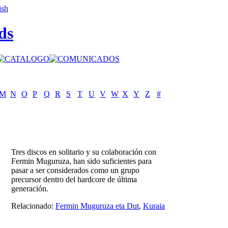
ds
M
N
O
P
Q
R
S
T
U
V
W
X
Y
Z
#
Tres discos en solitario y su colaboración con
Fermin Muguruza, han sido suficientes para
pasar a ser considerados como un grupo
precursor dentro del hardcore de última
generación.
Relacionado:
Fermin Muguruza eta Dut
,
Kuraia