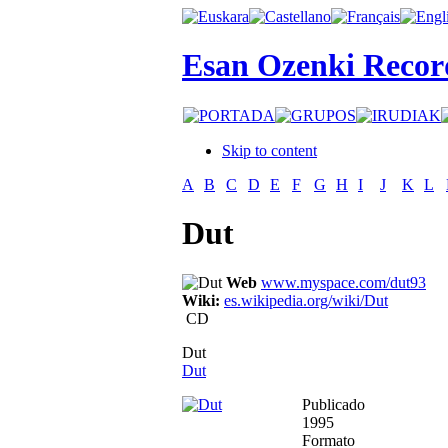
Esan Ozenki Recor
Skip to content
A
B
C
D
E
F
G
H
I
J
K
L
Dut
Web
www.myspace.com/dut93
Wiki:
es.wikipedia.org/wiki/Dut
CD
Dut
Dut
Publicado
1995
Formato