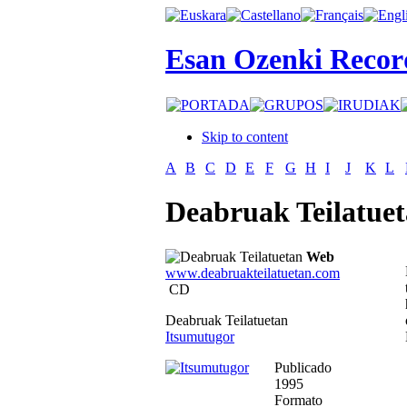
Esan Ozenki Recor
Skip to content
A
B
C
D
E
F
G
H
I
J
K
L
Deabruak Teilatue
Web
www.deabruakteilatuetan.com
CD
Deabruak Teilatuetan
Itsumutugor
Publicado
1995
Formato