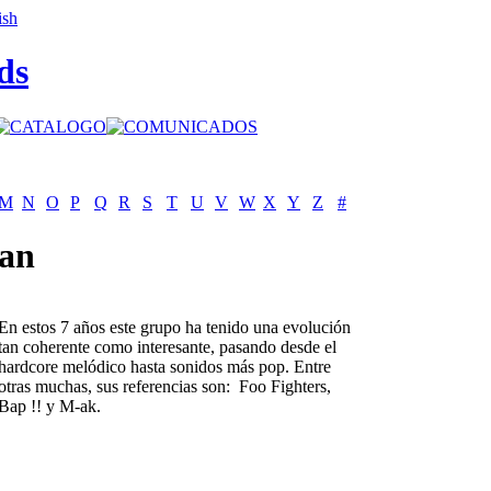
ds
M
N
O
P
Q
R
S
T
U
V
W
X
Y
Z
#
tan
En estos 7 años este grupo ha tenido una evolución
tan coherente como interesante, pasando desde el
hardcore melódico hasta sonidos más pop. Entre
otras muchas, sus referencias son: Foo Fighters,
Bap !! y M-ak.