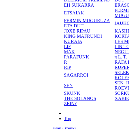
EH SUKARRA
ERASO
FERM
ETSAIAK
MUGU
FERMIN MUGURUZA
JAUKO
ETA DUT
JOXE RIPAU
KASH
KING MAFRUNDI
KORT
KURAIA
LES M
LIF
LIN T
MAK
NEGU
PARAFÜNK
π L. T.
R
RAFA
RIP
RUPE
SELE
SAGARROI
KOLE
SEN+
SEN
ROEV
SKUNK
SORK
THE SOLANOS
XABI
ZEIN?
Top
Esan Ozenki