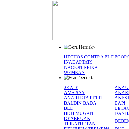
>
HECHOS CONTRA EL DECOR
INADAPTATS
NACION REIXA
WEMEAN
>
2KATE
AKAU
AMA SAY
ANAR
ANARI ETA PETTI
ANEST
BALDIN BADA
BAP!!
BED
BETA
BETI MUGAN
DANB
DEABRUAK
DEBE
TEILATUETAN
DELIRIUM TREMENS
DUT