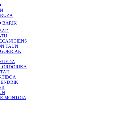
!
IN
RUZA
 BARIK
BAD
ATU
ECANICIENS
ON TAUN
 GORRIAK
 RUEDA
R ORDORIKA
KTAH
KTIBOA
HENDRIK
ER
UN
ER MONTOIA