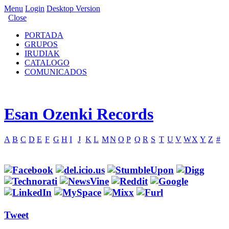
Menu
Login
Desktop Version
Close
PORTADA
GRUPOS
IRUDIAK
CATALOGO
COMUNICADOS
Esan Ozenki Records
A
B
C
D
E
F
G
H
I
J
K
L
M
N
O
P
Q
R
S
T
U
V
W
X
Y
Z
#
Tweet