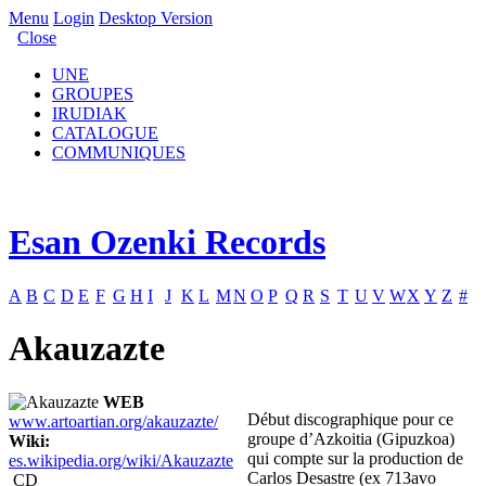
Menu
Login
Desktop Version
Close
UNE
GROUPES
IRUDIAK
CATALOGUE
COMMUNIQUES
Esan Ozenki Records
A
B
C
D
E
F
G
H
I
J
K
L
M
N
O
P
Q
R
S
T
U
V
W
X
Y
Z
#
Akauzazte
WEB
Début discographique pour ce
www.artoartian.org/akauzazte/
groupe d’Azkoitia (Gipuzkoa)
Wiki:
qui compte sur la production de
es.wikipedia.org/wiki/Akauzazte
Carlos Desastre (ex 713avo
CD