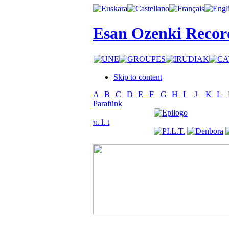
Esan Ozenki Recor
Skip to content
A
B
C
D
E
F
G
H
I
J
K
L
Parafünk
π. l. t