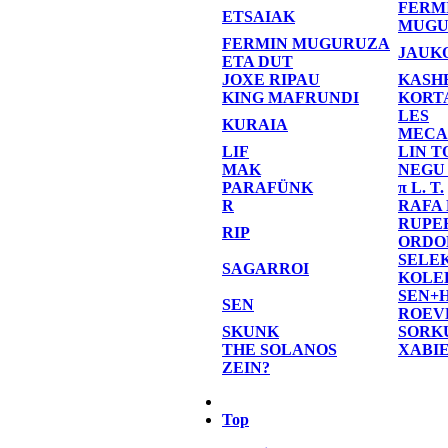
FERM
ETSAIAK
MUGU
FERMIN MUGURUZA
JAUK
ETA DUT
JOXE RIPAU
KASH
KING MAFRUNDI
KORT
LES
KURAIA
MECA
LIF
LIN T
MAK
NEGU
PARAFÜNK
π L. T.
R
RAFA
RUPE
RIP
ORDO
SELE
SAGARROI
KOLE
SEN+
SEN
ROEV
SKUNK
SORK
THE SOLANOS
XABI
ZEIN?
Top