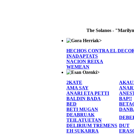
The Solanos - "Marily
>
HECHOS CONTRA EL DECO
INADAPTATS
NACION REIXA
WEMEAN
>
2KATE
AKAU
AMA SAY
ANAR
ANARI ETA PETTI
ANES
BALDIN BADA
BAP!!
BED
BETA
BETI MUGAN
DANB
DEABRUAK
DEBE
TEILATUETAN
DELIRIUM TREMENS
DUT
EH SUKARRA
ERAS