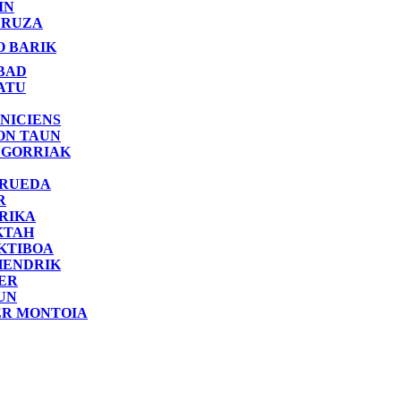
IN
RUZA
O BARIK
BAD
ATU
NICIENS
ON TAUN
 GORRIAK
 RUEDA
R
RIKA
KTAH
KTIBOA
HENDRIK
ER
UN
ER MONTOIA