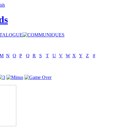
ds
M
N
O
P
Q
R
S
T
U
V
W
X
Y
Z
#