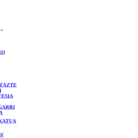
n"
RO
ZAZTE
I
TESIA
GARRI
A
KATUA
O!