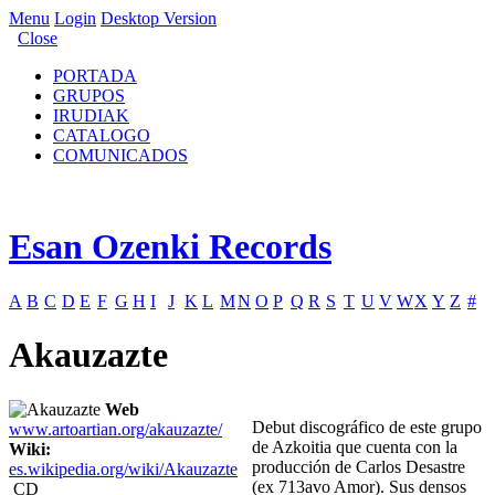
Menu
Login
Desktop Version
Close
PORTADA
GRUPOS
IRUDIAK
CATALOGO
COMUNICADOS
Esan Ozenki Records
A
B
C
D
E
F
G
H
I
J
K
L
M
N
O
P
Q
R
S
T
U
V
W
X
Y
Z
#
Akauzazte
Web
Debut discográfico de este grupo
www.artoartian.org/akauzazte/
de Azkoitia que cuenta con la
Wiki:
producción de Carlos Desastre
es.wikipedia.org/wiki/Akauzazte
(ex 713avo Amor). Sus densos
CD