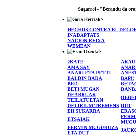
Sagarroi - "Berandu da ora
>
HECHOS CONTRA EL DECO
INADAPTATS
NACION REIXA
WEMEAN
>
2KATE
AKAU
AMA SAY
ANAR
ANARI ETA PETTI
ANES
BALDIN BADA
BAP!!
BED
BETA
BETI MUGAN
DANB
DEABRUAK
DEBE
TEILATUETAN
DELIRIUM TREMENS
DUT
EH SUKARRA
ERAS
FERM
ETSAIAK
MUGU
FERMIN MUGURUZA
JAUK
ETA DUT