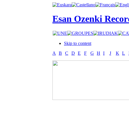
Esan Ozenki Recor
Skip to content
A
B
C
D
E
F
G
H
I
J
K
L