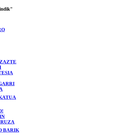
indik"
RO
ZAZTE
I
TESIA
GARRI
A
KATUA
O!
IN
RUZA
O BARIK