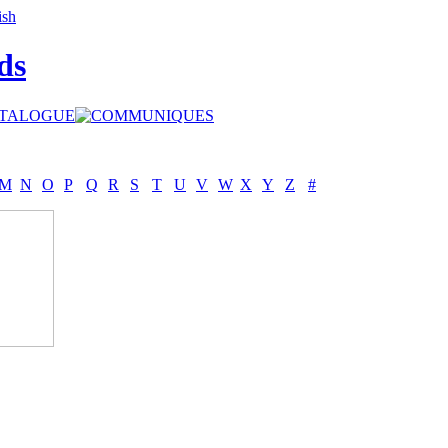
ds
M
N
O
P
Q
R
S
T
U
V
W
X
Y
Z
#