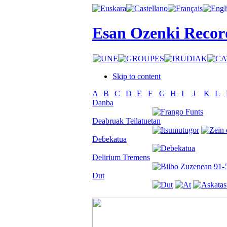
Esan Ozenki Recor
Skip to content
A
B
C
D
E
F
G
H
I
J
K
L
Danba
Deabruak Teilatuetan
Debekatua
Delirium Tremens
Dut