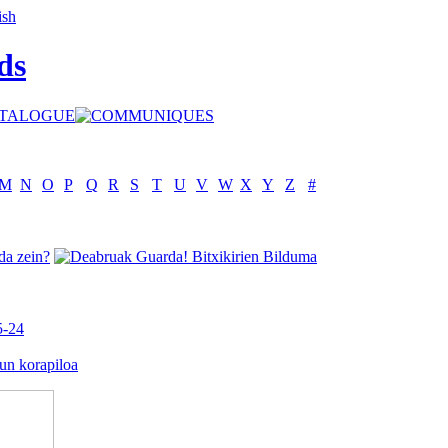
ds
M
N
O
P
Q
R
S
T
U
V
W
X
Y
Z
#