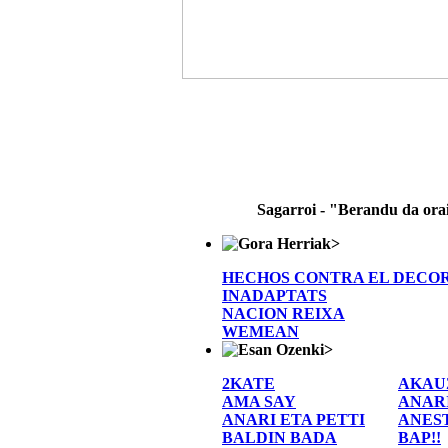
Sagarroi - "Berandu da ora
>
HECHOS CONTRA EL DECO
INADAPTATS
NACION REIXA
WEMEAN
>
2KATE
AKAU
AMA SAY
ANAR
ANARI ETA PETTI
ANES
BALDIN BADA
BAP!!