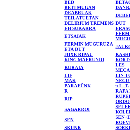
BED
BETA
BETI MUGAN
DANB
DEABRUAK
DEBE
TEILATUETAN
DELIRIUM TREMENS
DUT
EH SUKARRA
ERAS
FERM
ETSAIAK
MUGU
FERMIN MUGURUZA
JAUK
ETA DUT
JOXE RIPAU
KASH
KING MAFRUNDI
KORT
LES
KURAIA
MECA
LIF
LIN T
MAK
NEGU
PARAFÜNK
π L. T.
R
RAFA
RUPE
RIP
ORDO
SELE
SAGARROI
KOLE
SEN+
SEN
ROEV
SKUNK
SORK