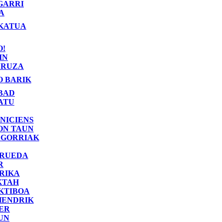
GARRI
A
KATUA
O!
IN
RUZA
O BARIK
BAD
ATU
NICIENS
ON TAUN
 GORRIAK
 RUEDA
R
RIKA
KTAH
KTIBOA
HENDRIK
ER
UN