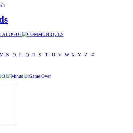
ds
M
N
O
P
Q
R
S
T
U
V
W
X
Y
Z
#