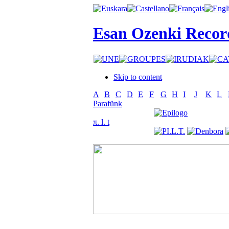
Esan Ozenki Recor
Skip to content
A
B
C
D
E
F
G
H
I
J
K
L
Parafünk
π. l. t