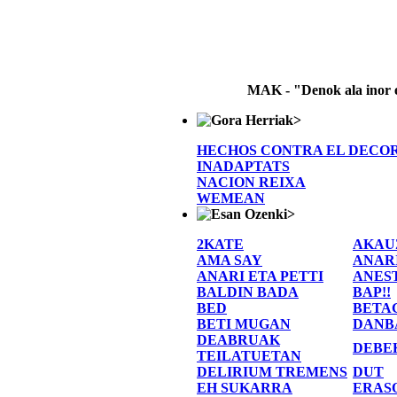
MAK - "Denok ala inor 
>
HECHOS CONTRA EL DECO
INADAPTATS
NACION REIXA
WEMEAN
>
2KATE
AKAU
AMA SAY
ANAR
ANARI ETA PETTI
ANES
BALDIN BADA
BAP!!
BED
BETA
BETI MUGAN
DANB
DEABRUAK
DEBE
TEILATUETAN
DELIRIUM TREMENS
DUT
EH SUKARRA
ERAS