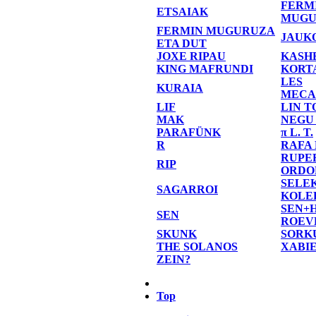
FERM
ETSAIAK
MUGU
FERMIN MUGURUZA
JAUK
ETA DUT
JOXE RIPAU
KASH
KING MAFRUNDI
KORT
LES
KURAIA
MECA
LIF
LIN T
MAK
NEGU
PARAFÜNK
π L. T.
R
RAFA
RUPE
RIP
ORDO
SELE
SAGARROI
KOLE
SEN+
SEN
ROEV
SKUNK
SORK
THE SOLANOS
XABI
ZEIN?
Top