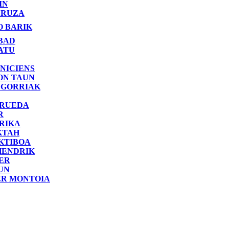
IN
RUZA
O BARIK
BAD
ATU
NICIENS
ON TAUN
 GORRIAK
 RUEDA
R
RIKA
KTAH
KTIBOA
HENDRIK
ER
UN
ER MONTOIA