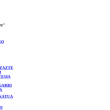
ez"
RO
ZAZTE
I
TESIA
GARRI
A
KATUA
O!