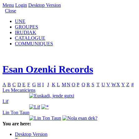
Menu
Login
Desktop Version
Close
UNE
GROUPES
IRUDIAK
CATALOGUE
COMMUNIQUES
Esan Ozenki Records
A
B
C
D
E
F
G
H
I
J
K
L
M
N
O
P
Q
R
S
T
U
V
W
X
Y
Z
#
Les Mecaniciens
Lif
Lin Ton Taun
You are here:
Desktop Version