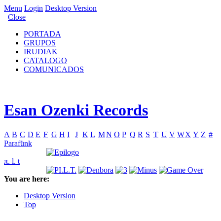
Menu
Login
Desktop Version
Close
PORTADA
GRUPOS
IRUDIAK
CATALOGO
COMUNICADOS
Esan Ozenki Records
A
B
C
D
E
F
G
H
I
J
K
L
M
N
O
P
Q
R
S
T
U
V
W
X
Y
Z
#
Parafünk
π. l. t
You are here:
Desktop Version
Top