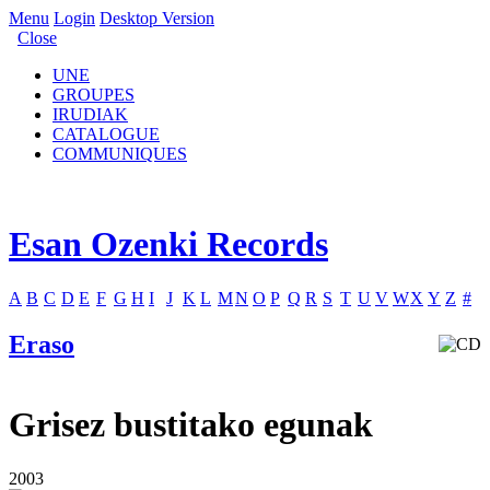
Menu
Login
Desktop Version
Close
UNE
GROUPES
IRUDIAK
CATALOGUE
COMMUNIQUES
Esan Ozenki Records
A
B
C
D
E
F
G
H
I
J
K
L
M
N
O
P
Q
R
S
T
U
V
W
X
Y
Z
#
Eraso
Grisez bustitako egunak
2003