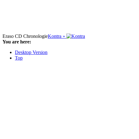
Eraso CD Chronologie
Kontra »
You are here:
Desktop Version
Top