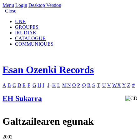
Menu
Login
Desktop Version
Close
UNE
GROUPES
IRUDIAK
CATALOGUE
COMMUNIQUES
Esan Ozenki Records
A
B
C
D
E
F
G
H
I
J
K
L
M
N
O
P
Q
R
S
T
U
V
W
X
Y
Z
#
EH Sukarra
Galtzailearen egunak
2002