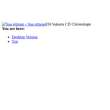
« Sua ertzean
EH Sukarra CD Chronologie
You are here:
Desktop Version
Top