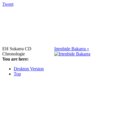
Tweet
EH Sukarra CD
Irtenbide Bakarra »
Chronologie
You are here:
Desktop Version
Top