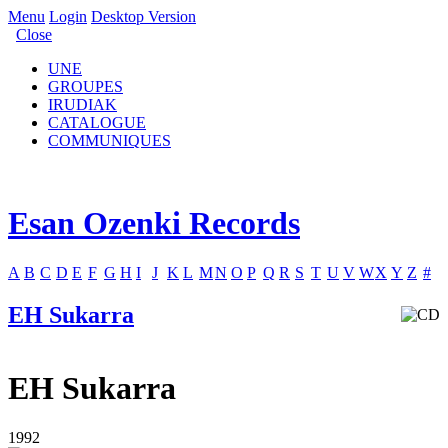
Menu
Login
Desktop Version
Close
UNE
GROUPES
IRUDIAK
CATALOGUE
COMMUNIQUES
Esan Ozenki Records
A
B
C
D
E
F
G
H
I
J
K
L
M
N
O
P
Q
R
S
T
U
V
W
X
Y
Z
#
EH Sukarra
EH Sukarra
1992