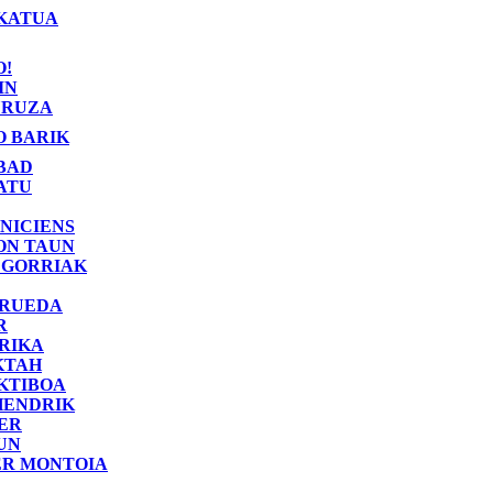
KATUA
O!
IN
RUZA
O BARIK
BAD
ATU
NICIENS
ON TAUN
 GORRIAK
 RUEDA
R
RIKA
KTAH
KTIBOA
HENDRIK
ER
UN
ER MONTOIA