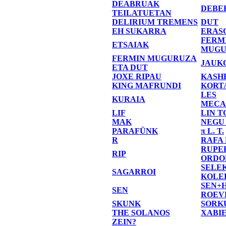
DEABRUAK
DEBE
TEILATUETAN
DELIRIUM TREMENS
DUT
EH SUKARRA
ERAS
FERM
ETSAIAK
MUGU
FERMIN MUGURUZA
JAUK
ETA DUT
JOXE RIPAU
KASH
KING MAFRUNDI
KORT
LES
KURAIA
MECA
LIF
LIN T
MAK
NEGU
PARAFÜNK
π L. T.
R
RAFA
RUPE
RIP
ORDO
SELE
SAGARROI
KOLE
SEN+
SEN
ROEV
SKUNK
SORK
THE SOLANOS
XABI
ZEIN?