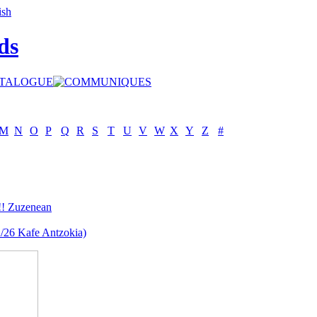
ds
M
N
O
P
Q
R
S
T
U
V
W
X
Y
Z
#