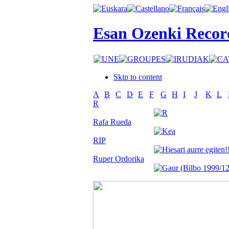
Esan Ozenki Recor
Skip to content
A
B
C
D
E
F
G
H
I
J
K
L
R
Rafa Rueda
RIP
Ruper Ordorika