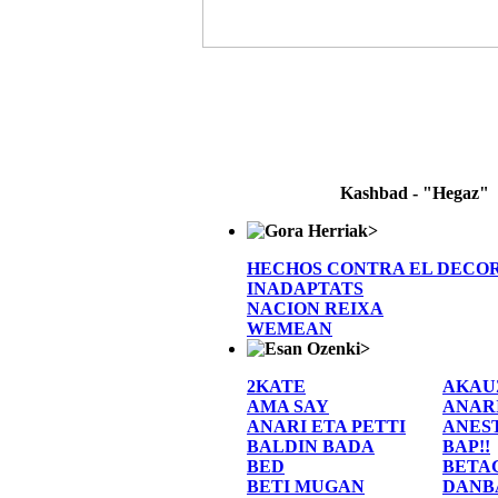
Kashbad - "Hegaz"
>
HECHOS CONTRA EL DECO
INADAPTATS
NACION REIXA
WEMEAN
>
2KATE
AKAU
AMA SAY
ANAR
ANARI ETA PETTI
ANES
BALDIN BADA
BAP!!
BED
BETA
BETI MUGAN
DANB