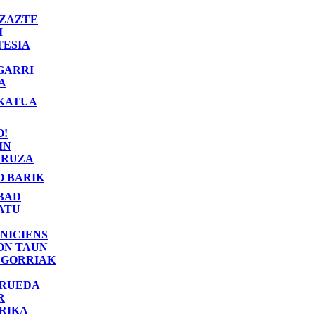
ZAZTE
I
TESIA
GARRI
A
KATUA
O!
IN
RUZA
O BARIK
BAD
ATU
NICIENS
ON TAUN
 GORRIAK
 RUEDA
R
RIKA