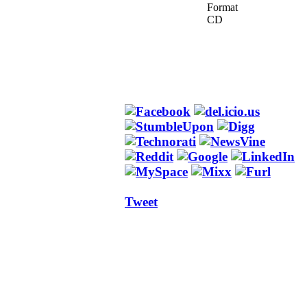
Format
CD
Tweet