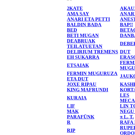
2KATE
AKAU
AMA SAY
ANAR
ANARI ETA PETTI
ANES
BALDIN BADA
BAP!!
BED
BETA
BETI MUGAN
DANB
DEABRUAK
DEBE
TEILATUETAN
DELIRIUM TREMENS
DUT
EH SUKARRA
ERAS
FERM
ETSAIAK
MUGU
FERMIN MUGURUZA
JAUK
ETA DUT
JOXE RIPAU
KASH
KING MAFRUNDI
KORT
LES
KURAIA
MECA
LIF
LIN T
MAK
NEGU
PARAFÜNK
π L. T.
R
RAFA
RUPE
RIP
ORDO