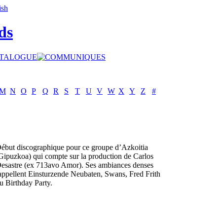
ds
M
N
O
P
Q
R
S
T
U
V
W
X
Y
Z
#
ébut discographique pour ce groupe d’Azkoitia
Gipuzkoa) qui compte sur la production de Carlos
esastre (ex 713avo Amor). Ses ambiances denses
appellent Einsturzende Neubaten, Swans, Fred Frith
u Birthday Party.