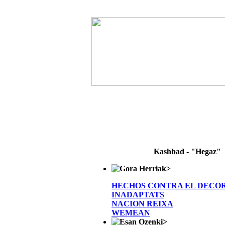
Kashbad - "Hegaz"
>
HECHOS CONTRA EL DECO
INADAPTATS
NACION REIXA
WEMEAN
>