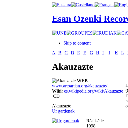
Esan Ozenki Recor
Skip to content
A
B
C
D
E
F
G
H
I
J
K
L
Akauzazte
WEB
D
www.artoartian.org/akauzazte/
(
Wiki:
es.wikipedia.org/wiki/Akauzazte
D
CD
r
Akauzazte
o
Ur gardenak
Réalisé le
1998