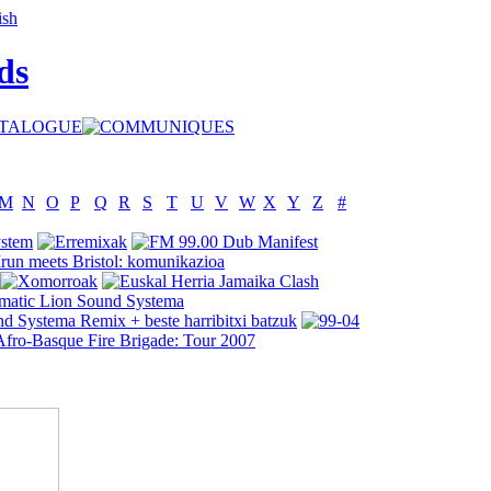
ds
M
N
O
P
Q
R
S
T
U
V
W
X
Y
Z
#