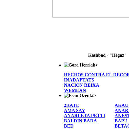
Kashbad - "Hegaz"
>
HECHOS CONTRA EL DECO
INADAPTATS
NACION REIXA
WEMEAN
>
2KATE
AKAU
AMA SAY
ANAR
ANARI ETA PETTI
ANES
BALDIN BADA
BAP!!
BED
BETA