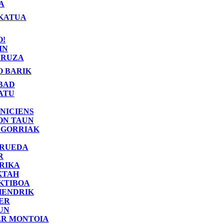
A
KATUA
O!
IN
RUZA
O BARIK
BAD
ATU
NICIENS
ON TAUN
 GORRIAK
 RUEDA
R
RIKA
KTAH
KTIBOA
HENDRIK
ER
UN
ER MONTOIA