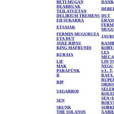
BETI MUGAN
DANB
DEABRUAK
DEBE
TEILATUETAN
DELIRIUM TREMENS
DUT
EH SUKARRA
ERAS
FERM
ETSAIAK
MUGU
FERMIN MUGURUZA
JAUK
ETA DUT
JOXE RIPAU
KASH
KING MAFRUNDI
KORT
LES
KURAIA
MECA
LIF
LIN T
MAK
NEGU
PARAFÜNK
π L. T.
R
RAFA
RUPE
RIP
ORDO
SELE
SAGARROI
KOLE
SEN+
SEN
ROEV
SKUNK
SORK
THE SOLANOS
XABI