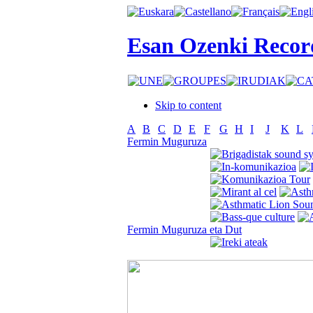
Esan Ozenki Recor
Skip to content
A
B
C
D
E
F
G
H
I
J
K
L
Fermin Muguruza
Fermin Muguruza eta Dut