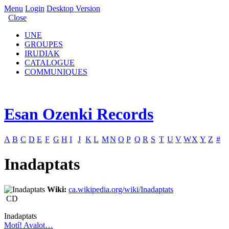
Menu
Login
Desktop Version
Close
UNE
GROUPES
IRUDIAK
CATALOGUE
COMMUNIQUES
Esan Ozenki Records
A
B
C
D
E
F
G
H
I
J
K
L
M
N
O
P
Q
R
S
T
U
V
W
X
Y
Z
#
Inadaptats
Wiki:
ca.wikipedia.org/wiki/Inadaptats
CD
Inadaptats
Motí! Avalot…