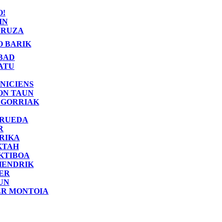
O!
IN
RUZA
O BARIK
BAD
ATU
NICIENS
ON TAUN
 GORRIAK
 RUEDA
R
RIKA
KTAH
KTIBOA
HENDRIK
ER
UN
ER MONTOIA