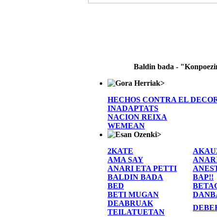
Baldin bada - "Konpoez
>
HECHOS CONTRA EL DECO
INADAPTATS
NACION REIXA
WEMEAN
>
2KATE
AKAU
AMA SAY
ANAR
ANARI ETA PETTI
ANES
BALDIN BADA
BAP!!
BED
BETA
BETI MUGAN
DANB
DEABRUAK
DEBE
TEILATUETAN