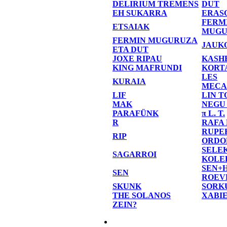
DELIRIUM TREMENS
DUT
EH SUKARRA
ERAS
FERM
ETSAIAK
MUGU
FERMIN MUGURUZA
JAUK
ETA DUT
JOXE RIPAU
KASH
KING MAFRUNDI
KORT
LES
KURAIA
MECA
LIF
LIN T
MAK
NEGU
PARAFÜNK
π L. T.
R
RAFA
RUPE
RIP
ORDO
SELE
SAGARROI
KOLE
SEN+
SEN
ROEV
SKUNK
SORK
THE SOLANOS
XABI
ZEIN?