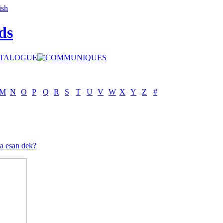
ds
M
N
O
P
Q
R
S
T
U
V
W
X
Y
Z
#