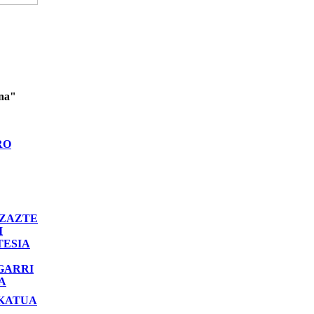
ina"
RO
ZAZTE
I
TESIA
GARRI
A
KATUA