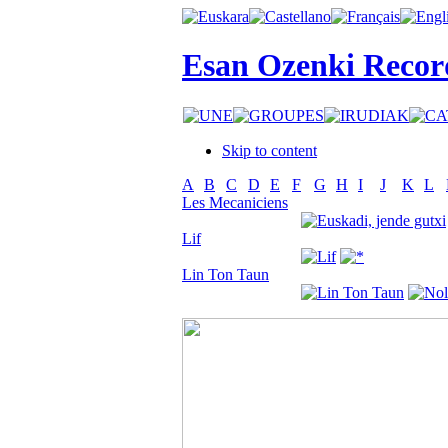
Esan Ozenki Recor
Skip to content
A
B
C
D
E
F
G
H
I
J
K
L
Les Mecaniciens
Lif
Lin Ton Taun