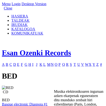
Menu
Login
Desktop Version
Close
HASIERA
TALDEAK
IRUDIAK
KATALOGOA
KOMUNIKATUAK
Esan Ozenki Records
A
B
C
D
E
F
G
H
I
J
K
L
M
N
O
P
Q
R
S
T
U
V
W
X
Y
Z
#
BED
Musika elektronikoaren inguruan
CD
azken ekarpenak eguneratzen
BED
ditu munduko zenbait hiri
Basque electronic Diaspora #1
ezberdinetan (Paris, London,