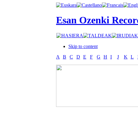
Esan Ozenki Recor
Skip to content
A
B
C
D
E
F
G
H
I
J
K
L