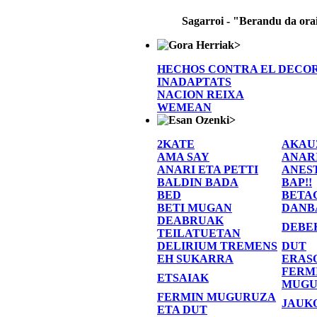
Sagarroi - "Berandu da ora
>
HECHOS CONTRA EL DECO
INADAPTATS
NACION REIXA
WEMEAN
>
2KATE
AKAU
AMA SAY
ANAR
ANARI ETA PETTI
ANES
BALDIN BADA
BAP!!
BED
BETA
BETI MUGAN
DANB
DEABRUAK
DEBE
TEILATUETAN
DELIRIUM TREMENS
DUT
EH SUKARRA
ERAS
FERM
ETSAIAK
MUGU
FERMIN MUGURUZA
JAUK
ETA DUT