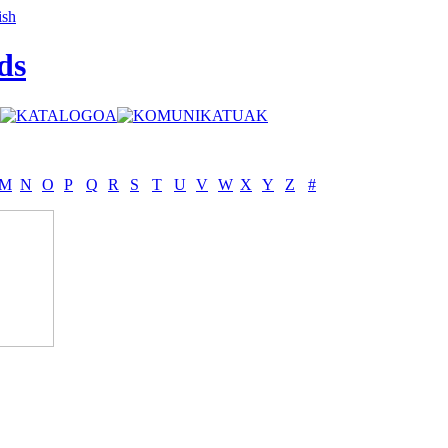
ds
M
N
O
P
Q
R
S
T
U
V
W
X
Y
Z
#