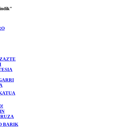
indik"
RO
ZAZTE
I
TESIA
GARRI
A
KATUA
O!
IN
RUZA
O BARIK