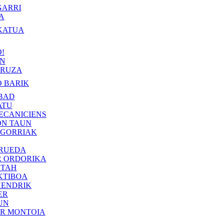
GARRI
A
KATUA
!
IN
RUZA
 BARIK
BAD
ATU
ECANICIENS
ON TAUN
 GORRIAK
 RUEDA
R ORDORIKA
KTAH
KTIBOA
HENDRIK
ER
UN
ER MONTOIA