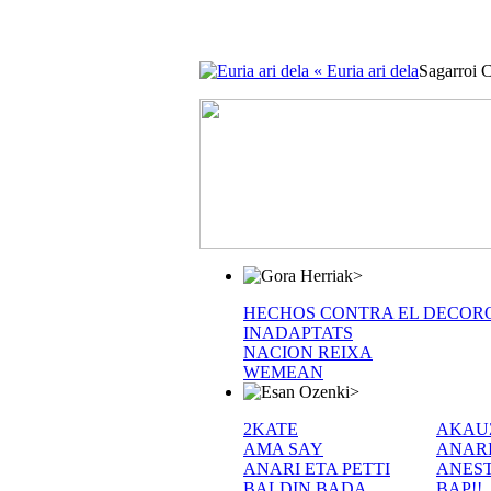
« Euria ari dela
Sagarroi 
>
HECHOS CONTRA EL DECOR
INADAPTATS
NACION REIXA
WEMEAN
>
2KATE
AKAU
AMA SAY
ANAR
ANARI ETA PETTI
ANEST
BALDIN BADA
BAP!!