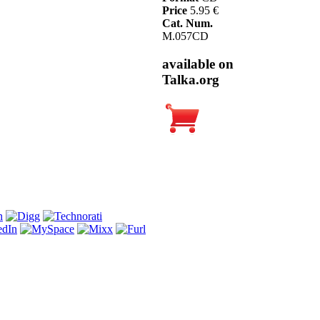
Price
5.95 €
Cat. Num.
M.057CD
available on
Talka.org