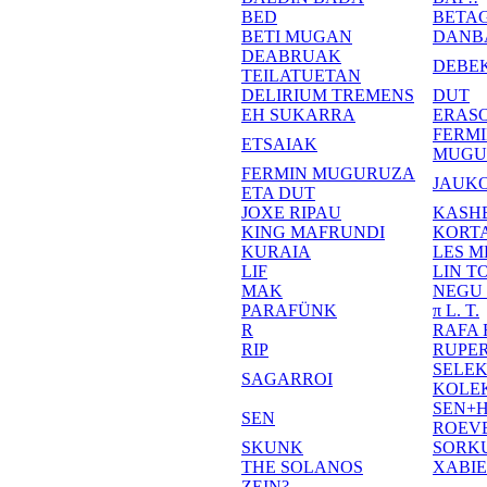
BED
BETA
BETI MUGAN
DANB
DEABRUAK
DEBE
TEILATUETAN
DELIRIUM TREMENS
DUT
EH SUKARRA
ERASO
FERM
ETSAIAK
MUGU
FERMIN MUGURUZA
JAUKO
ETA DUT
JOXE RIPAU
KASH
KING MAFRUNDI
KORT
KURAIA
LES M
LIF
LIN T
MAK
NEGU
PARAFÜNK
π L. T.
R
RAFA
RIP
RUPE
SELE
SAGARROI
KOLE
SEN+
SEN
ROEV
SKUNK
SORK
THE SOLANOS
XABI
ZEIN?