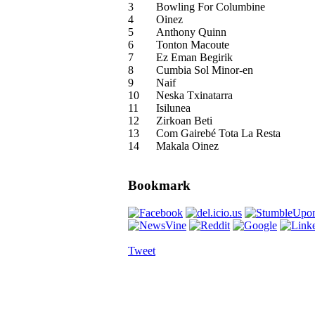
3
Bowling For Columbine
4
Oinez
5
Anthony Quinn
6
Tonton Macoute
7
Ez Eman Begirik
8
Cumbia Sol Minor-en
9
Naif
10
Neska Txinatarra
11
Isilunea
12
Zirkoan Beti
13
Com Gairebé Tota La Resta
14
Makala Oinez
Bookmark
Tweet