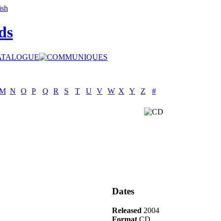
ds
M
N
O
P
Q
R
S
T
U
V
W
X
Y
Z
#
Dates
Released
2004
Format
CD