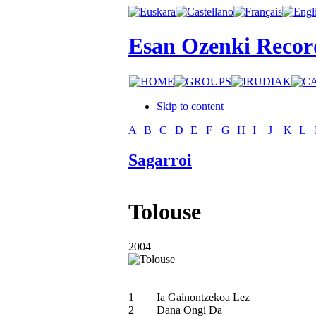
Esan Ozenki Recor
Skip to content
A
B
C
D
E
F
G
H
I
J
K
L
Sagarroi
Tolouse
2004
1
Ia Gainontzekoa Lez
2
Dana Ongi Da