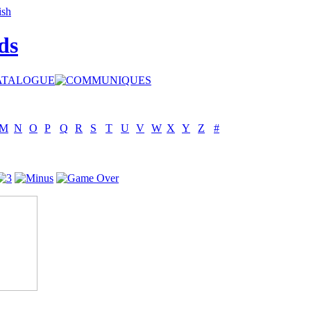
ds
M
N
O
P
Q
R
S
T
U
V
W
X
Y
Z
#