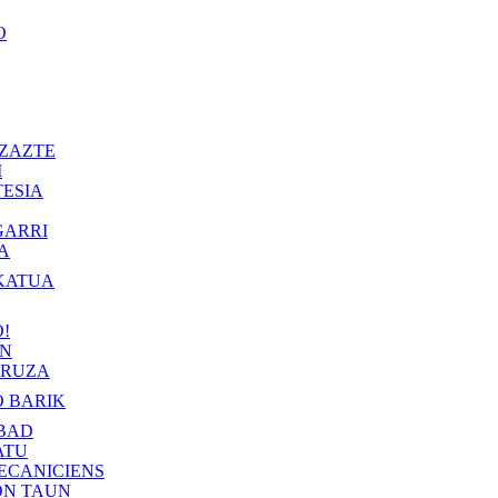
O
ZAZTE
I
ESIA
GARRI
A
KATUA
!
IN
RUZA
 BARIK
BAD
ATU
ECANICIENS
ON TAUN