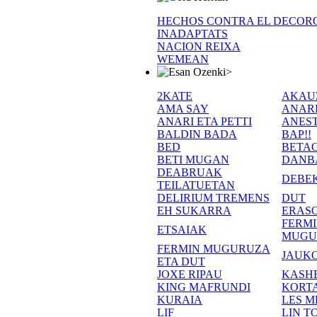
HECHOS CONTRA EL DECOR
INADAPTATS
NACION REIXA
WEMEAN
>
2KATE
AKAU
AMA SAY
ANAR
ANARI ETA PETTI
ANEST
BALDIN BADA
BAP!!
BED
BETA
BETI MUGAN
DANB
DEABRUAK
DEBE
TEILATUETAN
DELIRIUM TREMENS
DUT
EH SUKARRA
ERASO
FERM
ETSAIAK
MUGU
FERMIN MUGURUZA
JAUKO
ETA DUT
JOXE RIPAU
KASH
KING MAFRUNDI
KORT
KURAIA
LES M
LIF
LIN T