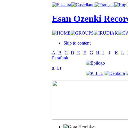
Esan Ozenki Recor
Skip to content
A
B
C
D
E
F
G
H
I
J
K
L
Parafünk
π. l. t
>