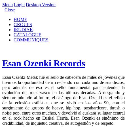
Menu
Login
Desktop Version
Close
HOME
GROUPS
IRUDIAK
CATALOGUE
COMMUNIQUES
Esan Ozenki Records
Esan Ozenki-Metak fue el sello de cabecera de miles de jóvenes que
tuvimos la oportunidad de ir creciendo con cada uno de sus discos,
pero además de eso es el sello fundamental para entender la
evolución del rock vasco en las últimas décadas. Arriesgando y
siempre mirando al futuro, el catálogo de Esan Ozenki es el reflejo
de la eclosión estilística que se vivió en los años 90, con el
surgimiento de grupos de heavy, hip hop, posthardcore, thrash o
noise pop, entre otros muchos, y devolvió al euskara su lugar central
en el rock hecho en Euskal Herria. Esan Ozenki es sinónimo de
credibilidad, de inquietud creativa, de autogestión y de respeto.