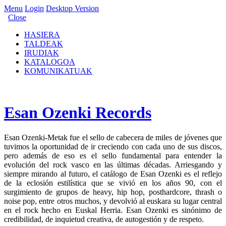
Menu
Login
Desktop Version
Close
HASIERA
TALDEAK
IRUDIAK
KATALOGOA
KOMUNIKATUAK
Esan Ozenki Records
Esan Ozenki-Metak fue el sello de cabecera de miles de jóvenes que
tuvimos la oportunidad de ir creciendo con cada uno de sus discos,
pero además de eso es el sello fundamental para entender la
evolución del rock vasco en las últimas décadas. Arriesgando y
siempre mirando al futuro, el catálogo de Esan Ozenki es el reflejo
de la eclosión estilística que se vivió en los años 90, con el
surgimiento de grupos de heavy, hip hop, posthardcore, thrash o
noise pop, entre otros muchos, y devolvió al euskara su lugar central
en el rock hecho en Euskal Herria. Esan Ozenki es sinónimo de
credibilidad, de inquietud creativa, de autogestión y de respeto.