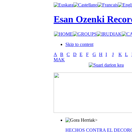
Esan Ozenki Recor
Skip to content
A
B
C
D
E
F
G
H
I
J
K
L
MAK
>
HECHOS CONTRA EL DECOR