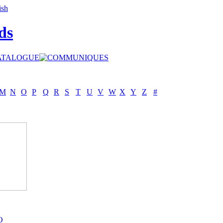
ds
M
N
O
P
Q
R
S
T
U
V
W
X
Y
Z
#
O