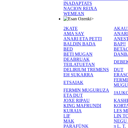
INADAPTATS
NACION REIXA
WEMEAN
>
2KATE
AKAU
AMA SAY
ANAR
ANARI ETA PETTI
ANEST
BALDIN BADA
BAP!!
BED
BETA
BETI MUGAN
DANB
DEABRUAK
DEBE
TEILATUETAN
DELIRIUM TREMENS
DUT
EH SUKARRA
ERASO
FERM
ETSAIAK
MUGU
FERMIN MUGURUZA
JAUKO
ETA DUT
JOXE RIPAU
KASH
KING MAFRUNDI
KORT
KURAIA
LES M
LIF
LIN T
MAK
NEGU
PARAFÜNK
π L. T.