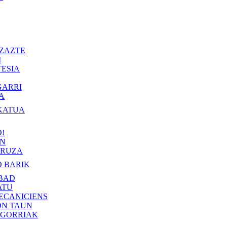
ZAZTE
I
ESIA
GARRI
A
KATUA
!
IN
RUZA
 BARIK
BAD
ATU
ECANICIENS
ON TAUN
 GORRIAK