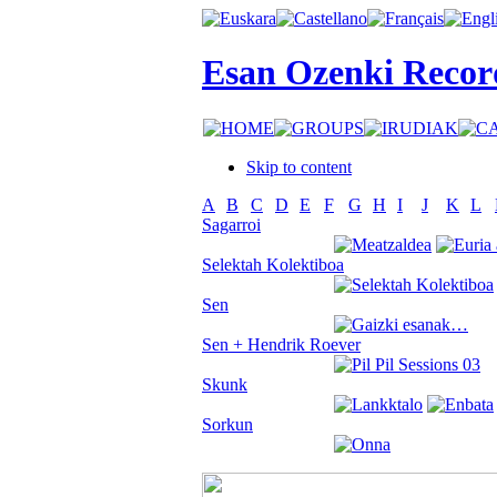
Esan Ozenki Recor
Skip to content
A
B
C
D
E
F
G
H
I
J
K
L
Sagarroi
Selektah Kolektiboa
Sen
Sen + Hendrik Roever
Skunk
Sorkun