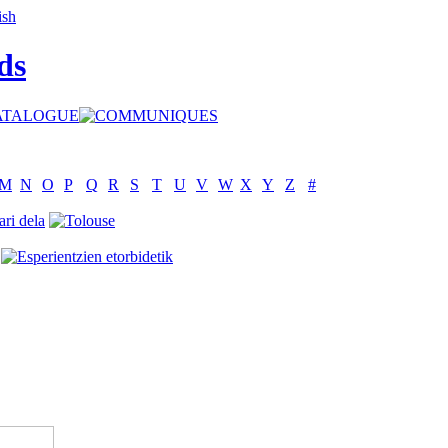
ds
M
N
O
P
Q
R
S
T
U
V
W
X
Y
Z
#