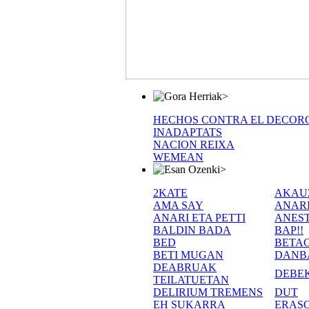
>
HECHOS CONTRA EL DECOR
INADAPTATS
NACION REIXA
WEMEAN
>
2KATE
AKAU
AMA SAY
ANAR
ANARI ETA PETTI
ANEST
BALDIN BADA
BAP!!
BED
BETA
BETI MUGAN
DANB
DEABRUAK
DEBE
TEILATUETAN
DELIRIUM TREMENS
DUT
EH SUKARRA
ERASO