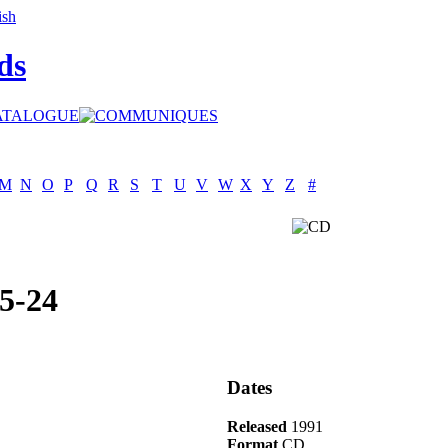
ds
M
N
O
P
Q
R
S
T
U
V
W
X
Y
Z
#
5-24
Dates
Released
1991
Format
CD