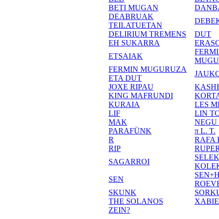
BETI MUGAN
DANB
DEABRUAK
DEBE
TEILATUETAN
DELIRIUM TREMENS
DUT
EH SUKARRA
ERASO
FERM
ETSAIAK
MUGU
FERMIN MUGURUZA
JAUKO
ETA DUT
JOXE RIPAU
KASH
KING MAFRUNDI
KORT
KURAIA
LES M
LIF
LIN T
MAK
NEGU
PARAFÜNK
π L. T.
R
RAFA
RIP
RUPE
SELE
SAGARROI
KOLE
SEN+
SEN
ROEV
SKUNK
SORK
THE SOLANOS
XABI
ZEIN?