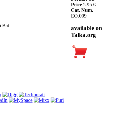
Price
5.95 €
Cat. Num.
EO.009
i Bat
available on
Talka.org