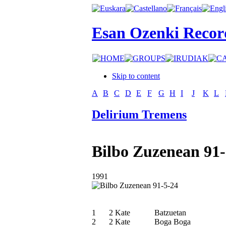
Esan Ozenki Recor
Skip to content
A
B
C
D
E
F
G
H
I
J
K
L
Delirium Tremens
Bilbo Zuzenean 91-
1991
1
2 Kate
Batzuetan
2
2 Kate
Boga Boga