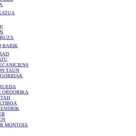
A
KATUA
!
IN
RUZA
 BARIK
BAD
ATU
ECANICIENS
ON TAUN
 GORRIAK
 RUEDA
R ORDORIKA
KTAH
KTIBOA
HENDRIK
ER
UN
ER MONTOIA