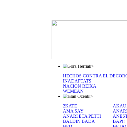
>
HECHOS CONTRA EL DECOR
INADAPTATS
NACION REIXA
WEMEAN
>
2KATE
AKAU
AMA SAY
ANAR
ANARI ETA PETTI
ANEST
BALDIN BADA
BAP!!
BED
BETA