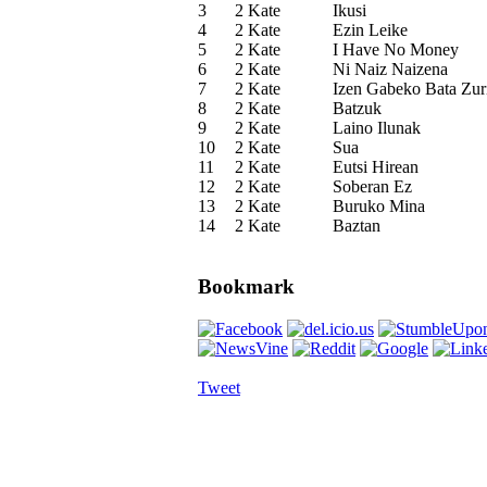
3
2 Kate
Ikusi
4
2 Kate
Ezin Leike
5
2 Kate
I Have No Money
6
2 Kate
Ni Naiz Naizena
7
2 Kate
Izen Gabeko Bata Zur
8
2 Kate
Batzuk
9
2 Kate
Laino Ilunak
10
2 Kate
Sua
11
2 Kate
Eutsi Hirean
12
2 Kate
Soberan Ez
13
2 Kate
Buruko Mina
14
2 Kate
Baztan
Bookmark
Tweet