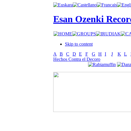
Esan Ozenki Recor
Skip to content
A
B
C
D
E
F
G
H
I
J
K
L
Hechos Contra el Decoro