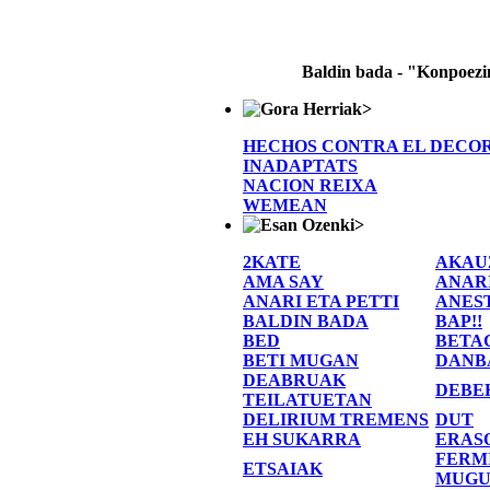
Baldin bada - "Konpoez
>
HECHOS CONTRA EL DECO
INADAPTATS
NACION REIXA
WEMEAN
>
2KATE
AKAU
AMA SAY
ANAR
ANARI ETA PETTI
ANES
BALDIN BADA
BAP!!
BED
BETA
BETI MUGAN
DANB
DEABRUAK
DEBE
TEILATUETAN
DELIRIUM TREMENS
DUT
EH SUKARRA
ERAS
FERM
ETSAIAK
MUGU