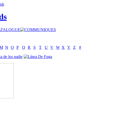
ds
M
N
O
P
Q
R
S
T
U
V
W
X
Y
Z
#