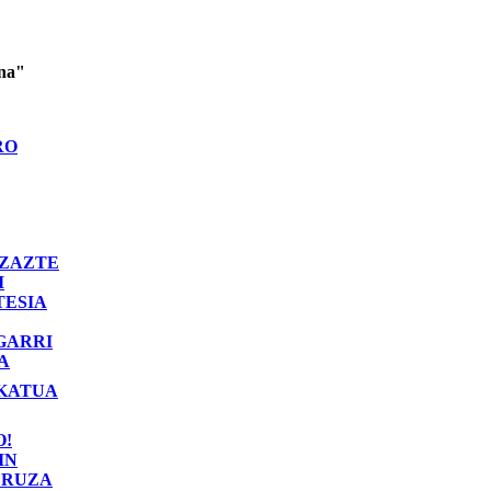
ina"
RO
ZAZTE
I
TESIA
GARRI
A
KATUA
O!
IN
RUZA