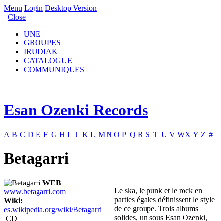
Menu
Login
Desktop Version
Close
UNE
GROUPES
IRUDIAK
CATALOGUE
COMMUNIQUES
Esan Ozenki Records
A
B
C
D
E
F
G
H
I
J
K
L
M
N
O
P
Q
R
S
T
U
V
W
X
Y
Z
#
Betagarri
WEB
Le ska, le punk et le rock en
www.betagarri.com
parties égales définissent le style
Wiki:
de ce groupe. Trois albums
es.wikipedia.org/wiki/Betagarri
solides, un sous Esan Ozenki,
CD