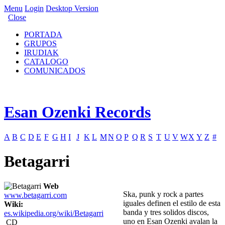
Menu
Login
Desktop Version
Close
PORTADA
GRUPOS
IRUDIAK
CATALOGO
COMUNICADOS
Esan Ozenki Records
A
B
C
D
E
F
G
H
I
J
K
L
M
N
O
P
Q
R
S
T
U
V
W
X
Y
Z
#
Betagarri
Web
Ska, punk y rock a partes
www.betagarri.com
iguales definen el estilo de esta
Wiki:
banda y tres solidos discos,
es.wikipedia.org/wiki/Betagarri
uno en Esan Ozenki avalan la
CD