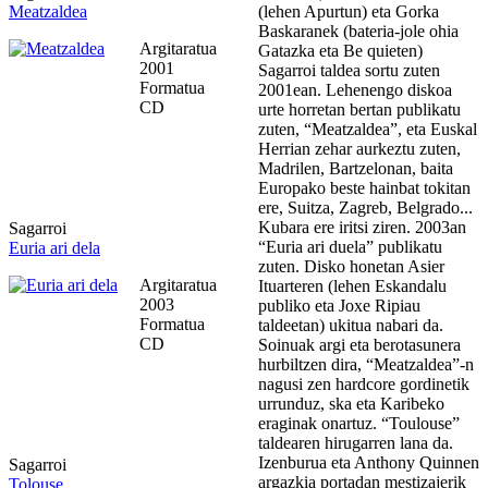
Meatzaldea
(lehen Apurtun) eta Gorka
Baskaranek (bateria-jole ohia
Argitaratua
Gatazka eta Be quieten)
2001
Sagarroi taldea sortu zuten
Formatua
2001ean. Lehenengo diskoa
CD
urte horretan bertan publikatu
zuten, “Meatzaldea”, eta Euskal
Herrian zehar aurkeztu zuten,
Madrilen, Bartzelonan, baita
Europako beste hainbat tokitan
ere, Suitza, Zagreb, Belgrado...
Kubara ere iritsi ziren. 2003an
Sagarroi
“Euria ari duela” publikatu
Euria ari dela
zuten. Disko honetan Asier
Argitaratua
Ituarteren (lehen Eskandalu
2003
publiko eta Joxe Ripiau
Formatua
taldeetan) ukitua nabari da.
CD
Soinuak argi eta berotasunera
hurbiltzen dira, “Meatzaldea”-n
nagusi zen hardcore gordinetik
urrunduz, ska eta Karibeko
eraginak onartuz. “Toulouse”
taldearen hirugarren lana da.
Izenburua eta Anthony Quinnen
Sagarroi
argazkia portadan mestizajerik
Tolouse