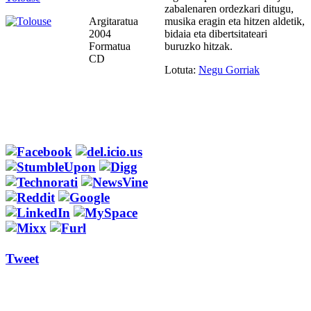
zabalenaren ordezkari ditugu,
Argitaratua
musika eragin eta hitzen aldetik,
2004
bidaia eta dibertsitateari
Formatua
buruzko hitzak.
CD
Lotuta:
Negu Gorriak
Tweet