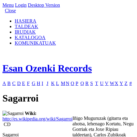
Menu
Login
Desktop Version
Close
HASIERA
TALDEAK
IRUDIAK
KATALOGOA
KOMUNIKATUAK
Esan Ozenki Records
A
B
C
D
E
F
G
H
I
J
K
L
M
N
O
P
Q
R
S
T
U
V
W
X
Y
Z
#
Sagarroi
Wiki:
Iñigo Muguruzak (gitarra eta
http://es.wikipedia.org/wiki/Sagarroi
ahotsa, lehenago Kortatu, Negu
CD
Gorriak eta Joxe Ripiau
Sagarroi
taldeetan), Carlos Zubikoak