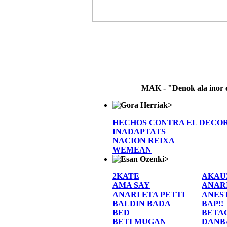
MAK - "Denok ala inor 
>
HECHOS CONTRA EL DECO
INADAPTATS
NACION REIXA
WEMEAN
>
2KATE
AKAU
AMA SAY
ANAR
ANARI ETA PETTI
ANES
BALDIN BADA
BAP!!
BED
BETA
BETI MUGAN
DANB