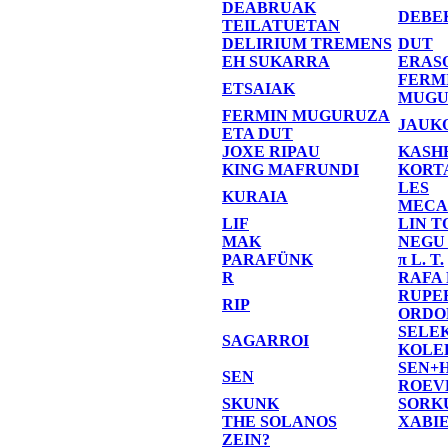
DEABRUAK
DEBE
TEILATUETAN
DELIRIUM TREMENS
DUT
EH SUKARRA
ERAS
FERM
ETSAIAK
MUGU
FERMIN MUGURUZA
JAUK
ETA DUT
JOXE RIPAU
KASH
KING MAFRUNDI
KORT
LES
KURAIA
MECA
LIF
LIN T
MAK
NEGU
PARAFÜNK
π L. T.
R
RAFA
RUPE
RIP
ORDO
SELE
SAGARROI
KOLE
SEN+
SEN
ROEV
SKUNK
SORK
THE SOLANOS
XABI
ZEIN?