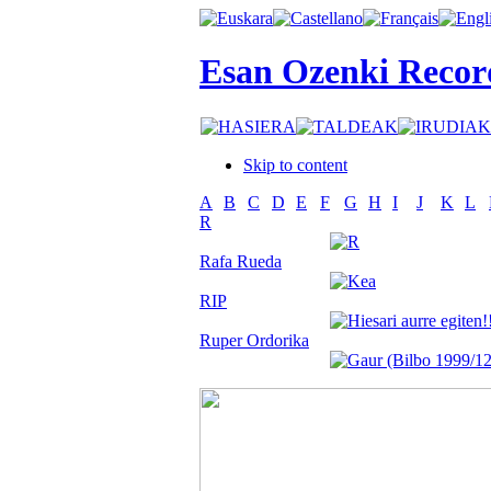
Esan Ozenki Recor
Skip to content
A
B
C
D
E
F
G
H
I
J
K
L
R
Rafa Rueda
RIP
Ruper Ordorika