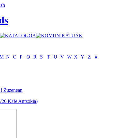
ds
M
N
O
P
Q
R
S
T
U
V
W
X
Y
Z
#