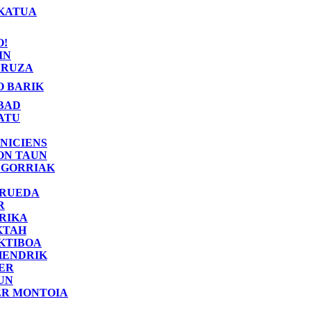
KATUA
O!
IN
RUZA
O BARIK
BAD
ATU
NICIENS
ON TAUN
 GORRIAK
 RUEDA
R
RIKA
KTAH
KTIBOA
HENDRIK
ER
UN
ER MONTOIA