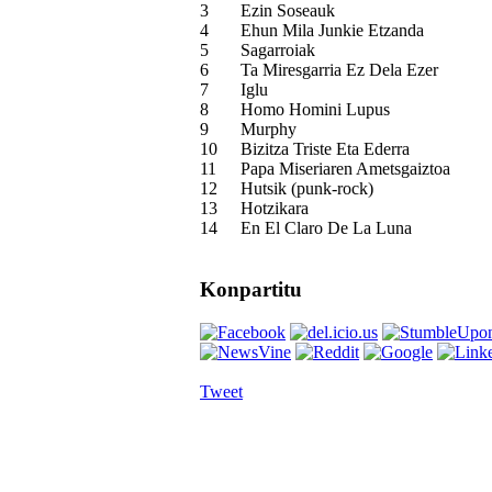
3
Ezin Soseauk
4
Ehun Mila Junkie Etzanda
5
Sagarroiak
6
Ta Miresgarria Ez Dela Ezer
7
Iglu
8
Homo Homini Lupus
9
Murphy
10
Bizitza Triste Eta Ederra
11
Papa Miseriaren Ametsgaiztoa
12
Hutsik (punk-rock)
13
Hotzikara
14
En El Claro De La Luna
Konpartitu
Tweet