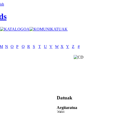
ds
M
N
O
P
Q
R
S
T
U
V
W
X
Y
Z
#
Datuak
Argitaratua
2001