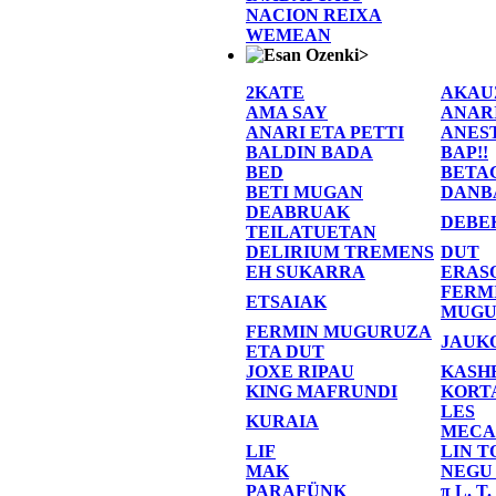
NACION REIXA
WEMEAN
>
2KATE
AKAU
AMA SAY
ANAR
ANARI ETA PETTI
ANES
BALDIN BADA
BAP!!
BED
BETA
BETI MUGAN
DANB
DEABRUAK
DEBE
TEILATUETAN
DELIRIUM TREMENS
DUT
EH SUKARRA
ERAS
FERM
ETSAIAK
MUGU
FERMIN MUGURUZA
JAUK
ETA DUT
JOXE RIPAU
KASH
KING MAFRUNDI
KORT
LES
KURAIA
MECA
LIF
LIN T
MAK
NEGU
PARAFÜNK
π L. T.