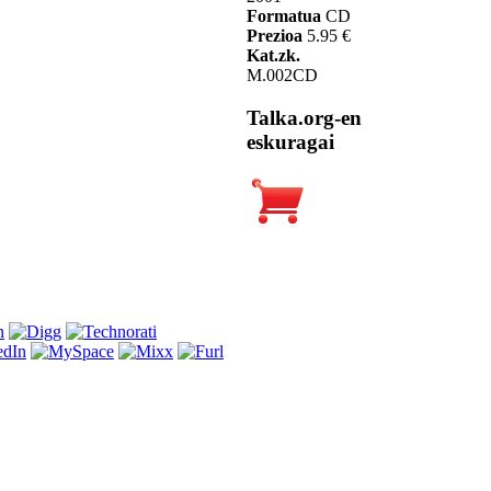
Formatua
CD
Prezioa
5.95 €
Kat.zk.
M.002CD
Talka.org-en
eskuragai