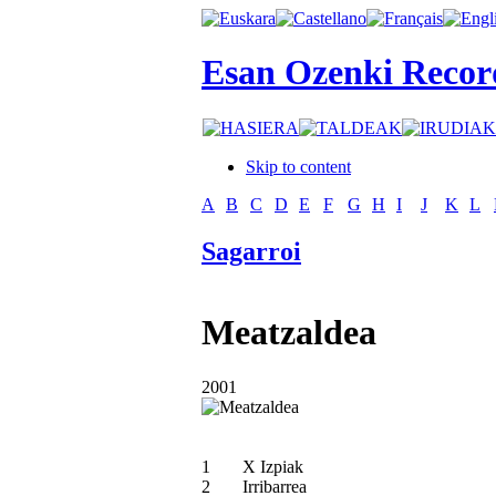
Esan Ozenki Recor
Skip to content
A
B
C
D
E
F
G
H
I
J
K
L
Sagarroi
Meatzaldea
2001
1
X Izpiak
2
Irribarrea