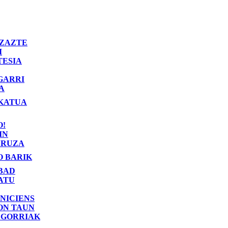
ZAZTE
I
TESIA
GARRI
A
KATUA
O!
IN
RUZA
O BARIK
BAD
ATU
NICIENS
ON TAUN
 GORRIAK