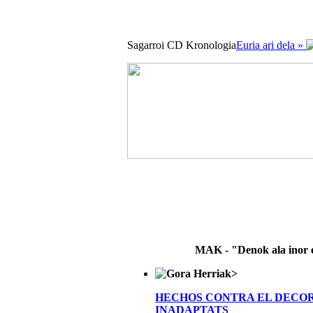
Sagarroi CD Kronologia
Euria ari dela »
MAK - "Denok ala inor 
>
HECHOS CONTRA EL DECO
INADAPTATS