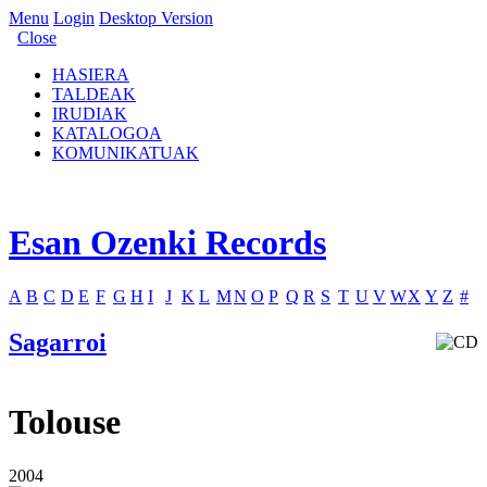
Menu
Login
Desktop Version
Close
HASIERA
TALDEAK
IRUDIAK
KATALOGOA
KOMUNIKATUAK
Esan Ozenki Records
A
B
C
D
E
F
G
H
I
J
K
L
M
N
O
P
Q
R
S
T
U
V
W
X
Y
Z
#
Sagarroi
Tolouse
2004