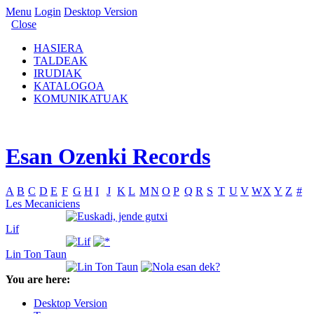
Menu
Login
Desktop Version
Close
HASIERA
TALDEAK
IRUDIAK
KATALOGOA
KOMUNIKATUAK
Esan Ozenki Records
A
B
C
D
E
F
G
H
I
J
K
L
M
N
O
P
Q
R
S
T
U
V
W
X
Y
Z
#
Les Mecaniciens
Lif
Lin Ton Taun
You are here:
Desktop Version