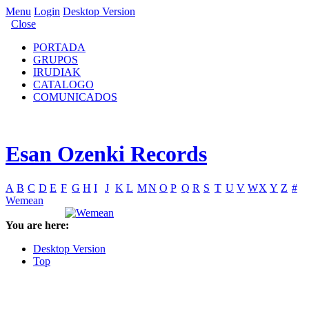
Menu
Login
Desktop Version
Close
PORTADA
GRUPOS
IRUDIAK
CATALOGO
COMUNICADOS
Esan Ozenki Records
A
B
C
D
E
F
G
H
I
J
K
L
M
N
O
P
Q
R
S
T
U
V
W
X
Y
Z
#
Wemean
You are here:
Desktop Version
Top