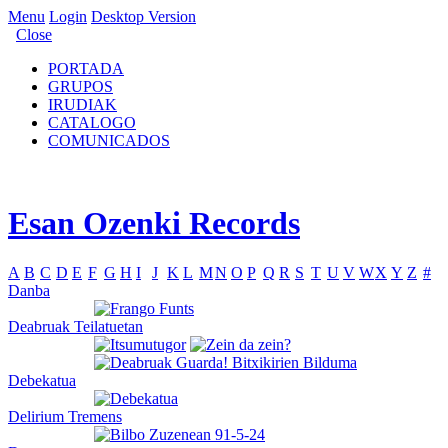
Menu
Login
Desktop Version
Close
PORTADA
GRUPOS
IRUDIAK
CATALOGO
COMUNICADOS
Esan Ozenki Records
A
B
C
D
E
F
G
H
I
J
K
L
M
N
O
P
Q
R
S
T
U
V
W
X
Y
Z
#
Danba
Deabruak Teilatuetan
Debekatua
Delirium Tremens