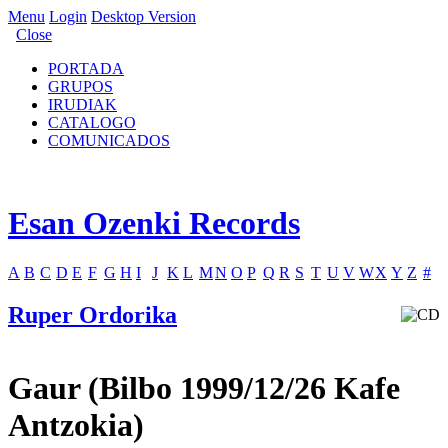
Menu
Login
Desktop Version
Close
PORTADA
GRUPOS
IRUDIAK
CATALOGO
COMUNICADOS
Esan Ozenki Records
A
B
C
D
E
F
G
H
I
J
K
L
M
N
O
P
Q
R
S
T
U
V
W
X
Y
Z
#
Ruper Ordorika
Gaur (Bilbo 1999/12/26 Kafe
Antzokia)