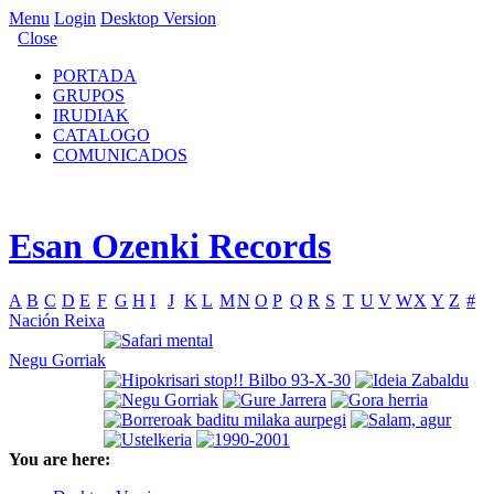
Menu
Login
Desktop Version
Close
PORTADA
GRUPOS
IRUDIAK
CATALOGO
COMUNICADOS
Esan Ozenki Records
A
B
C
D
E
F
G
H
I
J
K
L
M
N
O
P
Q
R
S
T
U
V
W
X
Y
Z
#
Nación Reixa
Negu Gorriak
You are here: