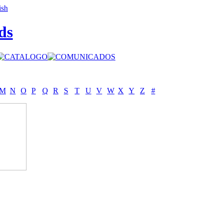
ds
M
N
O
P
Q
R
S
T
U
V
W
X
Y
Z
#