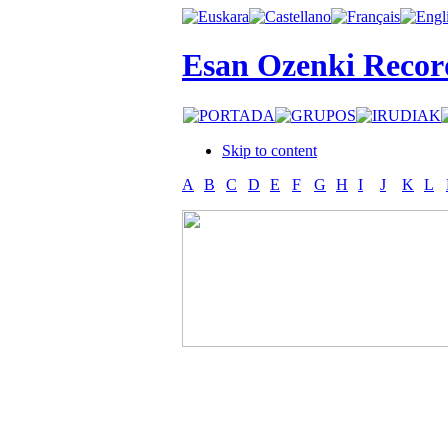
Esan Ozenki Recor
Skip to content
A
B
C
D
E
F
G
H
I
J
K
L