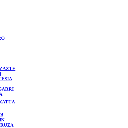
RO
ZAZTE
I
TESIA
GARRI
A
KATUA
O!
IN
RUZA