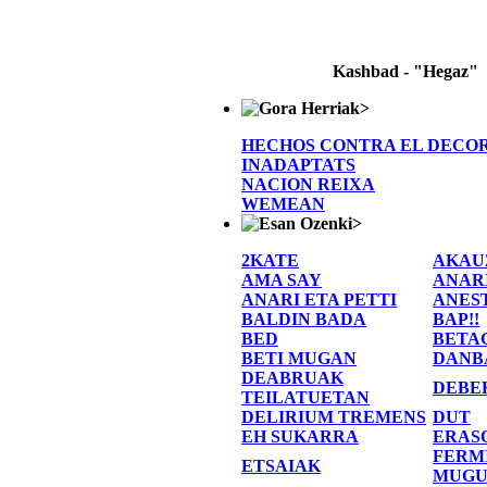
Kashbad - "Hegaz"
>
HECHOS CONTRA EL DECO
INADAPTATS
NACION REIXA
WEMEAN
>
2KATE
AKAU
AMA SAY
ANAR
ANARI ETA PETTI
ANES
BALDIN BADA
BAP!!
BED
BETA
BETI MUGAN
DANB
DEABRUAK
DEBE
TEILATUETAN
DELIRIUM TREMENS
DUT
EH SUKARRA
ERAS
FERM
ETSAIAK
MUGU