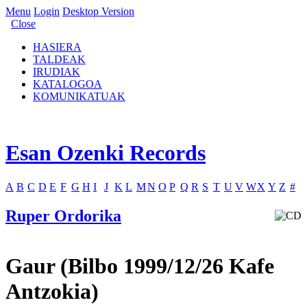
Menu
Login
Desktop Version
Close
HASIERA
TALDEAK
IRUDIAK
KATALOGOA
KOMUNIKATUAK
Esan Ozenki Records
A
B
C
D
E
F
G
H
I
J
K
L
M
N
O
P
Q
R
S
T
U
V
W
X
Y
Z
#
Ruper Ordorika
Gaur (Bilbo 1999/12/26 Kafe
Antzokia)